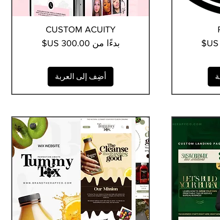
العرض السريع
CUSTOM ACUITY
سعر البيع
بدءًا من
ة
أضِف إلى العربة