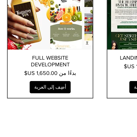
LANDI
العرض السريع
FULL WEBSITE
DEVELOPMENT
سعر البيع
بدءًا من
ة
أضِف إلى العربة